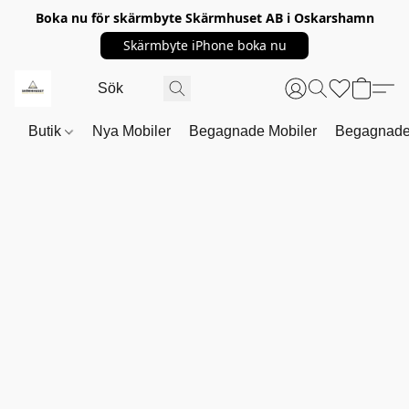
Boka nu för skärmbyte Skärmhuset AB i Oskarshamn
Skärmbyte iPhone boka nu
Butik
Nya Mobiler
Begagnade Mobiler
Begagnade