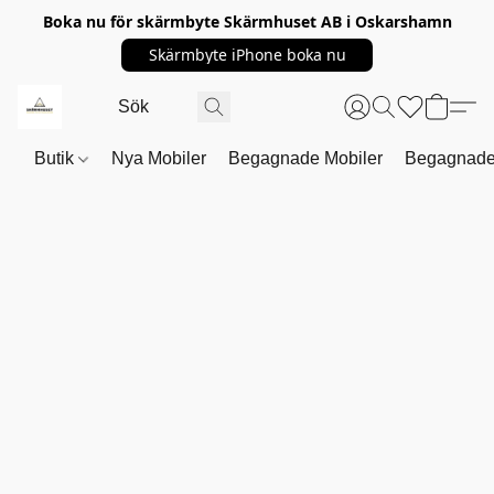
Boka nu för skärmbyte Skärmhuset AB i Oskarshamn
Skärmbyte iPhone boka nu
Butik
Nya Mobiler
Begagnade Mobiler
Begagnade